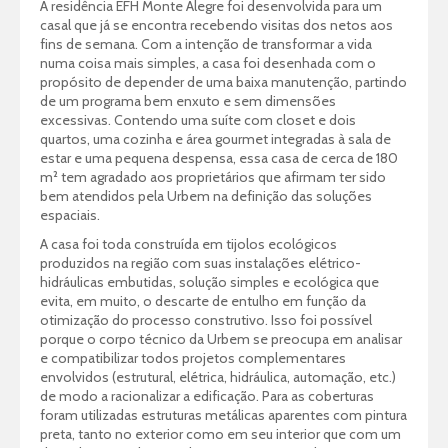
A residência EFH Monte Alegre foi desenvolvida para um
casal que já se encontra recebendo visitas dos netos aos
fins de semana. Com a intenção de transformar a vida
numa coisa mais simples, a casa foi desenhada com o
propósito de depender de uma baixa manutenção, partindo
de um programa bem enxuto e sem dimensões
excessivas. Contendo uma suíte com closet e dois
quartos, uma cozinha e área gourmet integradas à sala de
estar e uma pequena despensa, essa casa de cerca de 180
m² tem agradado aos proprietários que afirmam ter sido
bem atendidos pela Urbem na definição das soluções
espaciais.
A casa foi toda construída em tijolos ecológicos
produzidos na região com suas instalações elétrico-
hidráulicas embutidas, solução simples e ecológica que
evita, em muito, o descarte de entulho em função da
otimização do processo construtivo. Isso foi possível
porque o corpo técnico da Urbem se preocupa em analisar
e compatibilizar todos projetos complementares
envolvidos (estrutural, elétrica, hidráulica, automação, etc.)
de modo a racionalizar a edificação. Para as coberturas
foram utilizadas estruturas metálicas aparentes com pintura
preta, tanto no exterior como em seu interior que com um