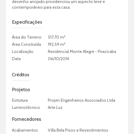
desenho arrojado providenciou um aspecto leve e
contemporâneo para esta casa.
Especificações
Área do Terreno
517,70 m²
Área Construída
192,59 m²
Localização
Residencial Monte Alegre - Piracicaba
Data
06/10/2014
Créditos
Projetos
Estrutura
Projen Engenheiros Associados Ltda
Luminotécnico
Arte Luz
Fornecedores
Acabamentos
Villa Bela Pisos e Revestimentos